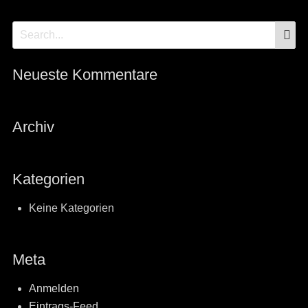
S
Search
for:
Neueste Kommentare
Archiv
Kategorien
Keine Kategorien
Meta
Anmelden
Eintrags-Feed