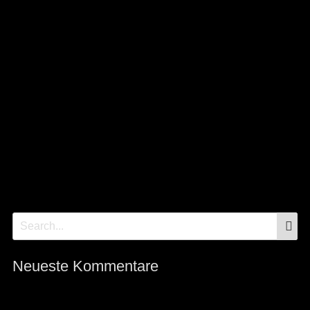
S
Search
for:
Neueste Kommentare