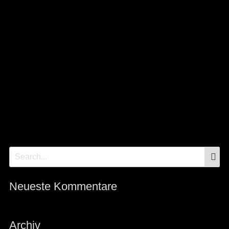
S
Search
for:
Neueste Kommentare
Archiv