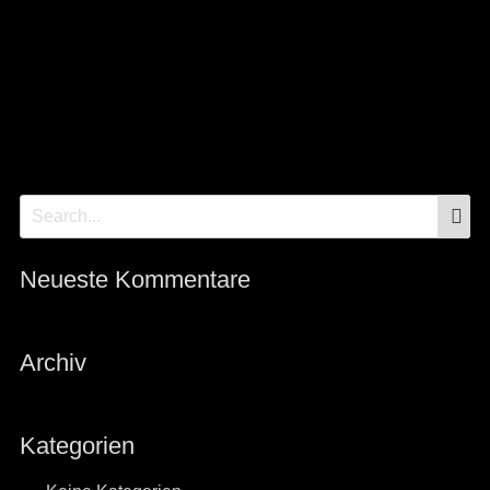
S
Search
for:
Neueste Kommentare
Archiv
Kategorien