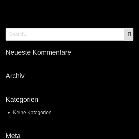
S
Search
for:
Neueste Kommentare
Archiv
Kategorien
Keine Kategorien
Meta