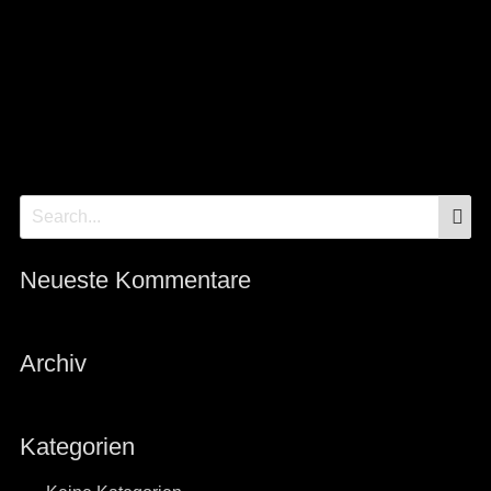
S
Search
for:
Neueste Kommentare
Archiv
Kategorien